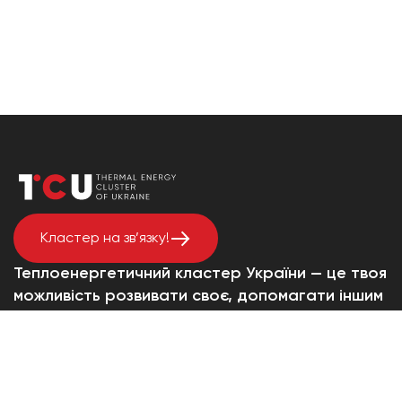
Кластер на зв’язку!
Теплоенергетичний кластер України — це твоя
можливість розвивати своє, допомагати іншим
і бути в синергії з державою.
tcu.cluster@gmail.com
+38 (067) 792-55-55