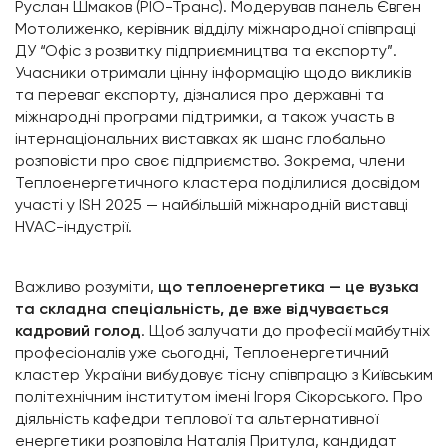
Руслан Шмаков (РІО-Транс). Модерував панель Євген
Мотолиженко, керівник відділу міжнародної співпраці
ДУ “Офіс з розвитку підприємництва та експорту”.
Учасники отримали цінну інформацію щодо викликів
та переваг експорту, дізналися про державні та
міжнародні програми підтримки, а також участь в
інтернаціональних виставках як шанс глобально
розповісти про своє підприємство. Зокрема, члени
Теплоенергетичного кластера поділилися досвідом
участі у ISH 2025 — найбільшій міжнародній виставці
HVAC-індустрії.
Важливо розуміти,
що теплоенергетика — це вузька
та складна спеціальність, де вже відчувається
кадровий голод
. Щоб залучати до професії майбутніх
професіоналів уже сьогодні, Теплоенергетичний
кластер України вибудовує тісну співпрацю з Київським
політехнічним інститутом імені Ігоря Сікорського. Про
діяльність кафедри теплової та альтернативної
енергетики розповіла Наталія Притула, кандидат