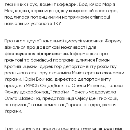
технічних наук, доцент кафедри. Водночас Марія
Медведєва, керівниця відділу комунікацій кластера,
поділилася потенційними напрямками співпраці
навчальних установ з ТКУ.
Протягом другої панельної дискусії учасники Форуму
дізналися
про додаткові можливості для
фінансування підприємства.
Інформацією про
грантові та банківські програми ділилися Роман
Кропивницький, директор департаменту розвитку
реального сектору економіки Міністерства економіки
України, Юрій Войчак, директор департаменту
продажів ММСБ Ощадбанк та Олеся Міщенко, голова
Фонду декарбонізації України. Панель модерувала
Ольга Шаверіна, представниця Офісу ідентифікації,
авторизації та імплементації проєктів відродження
України.
Третя панельна дискусія охопила тему
співпраці між