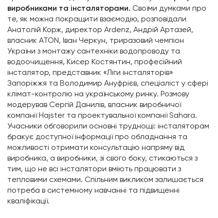
виробниками та інсталяторами.
Своїми думками про
те, як можна покращити взаємодію, розповідали
Анатолій Корж, директор Ardenz, Андрій Артазей,
власник ATON, Іван Черкун, триразовий чемпіон
України з монтажу сантехніки водопроводу та
водоочищення, Кисер Костянтин, професійний
інсталятор, представник «Ліги інсталяторів»
Запоріжжя та Володимир Ануфрієв, спеціаліст у сфері
клімат-контролю на українському ринку. Розмову
модерував Сергій Данилів, власник виробничої
компанії Hajster та проектувальної компанії Sahara.
Учасники обговорили основні труднощі: інсталяторам
бракує доступної інформації про обладнання та
можливості отримати консультацію напряму від
виробника, а виробники, зі свого боку, стикаються з
тим, що не всі інсталятори вміють працювати з
тепловими схемами. Спільним викликом залишається
потреба в системному навчанні та підвищенні
кваліфікації.