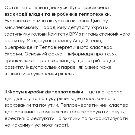
Остання панельна дискусія була присвячена
взаємодії влади та виробників теплотехніки.
Учасники ставили актуальні питання Дмитру
Кисилевському, народному депутату України,
заступнику голови Комітету ВРУ з питань економічного
розвитку. Модерував розмову Андрій Гевко,
віцепрезидент Теплоенергетичного кластера
України. Основний фокус — інформація про те, як
працює закон про локалізацію, що потрібно для
розвитку індустріальних парків і як бізнес може
впливати на ухвалення рішень.
ІІ Форум виробників теплотехніки
— це платформа
для діалогу та пошуку рішень, де голос кожного
врахований та почутий. Теплоенергетичний кластер
дає можливість комплексно трансформувати галузь,
ефективно реагувати на виклики та використовувати
на максимум усі можливості.