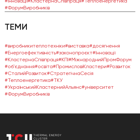
#Інновації
#КластернаСпівпраця
#Теплоенергетика
#ФорумВиробників
ТЕМИ
#виробникитеплотехніки
#виставка
#досягнення
#Енергоефективність
#законопроєкт
#Інновації
#КластернаСпівпраця
#КПІ
#МіжнароднийПромФорум
#об'єднання
#освіта
#ПромисловіКластери
#Розвиток
#СталийРозвиток
#СтратегічнаСесія
#Теплоенергетика
#ТКУ
#УкраїнськийКластернийАльянс
#університет
#ФорумВиробників