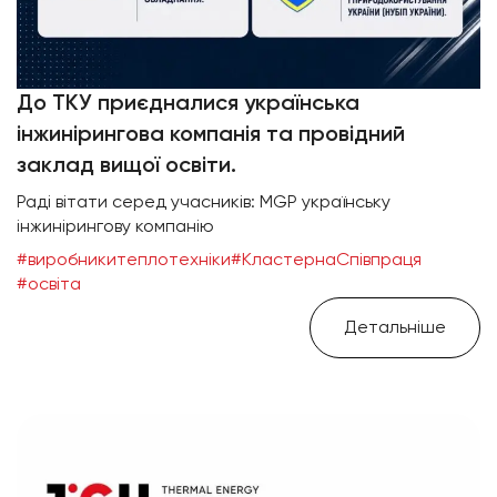
До ТКУ приєдналися українська
інжинірингова компанія та провідний
заклад вищої освіти.
Раді вітати серед учасників: MGP українську
інжинірингову компанію
#виробникитеплотехніки
#КластернаСпівпраця
#освіта
Детальніше