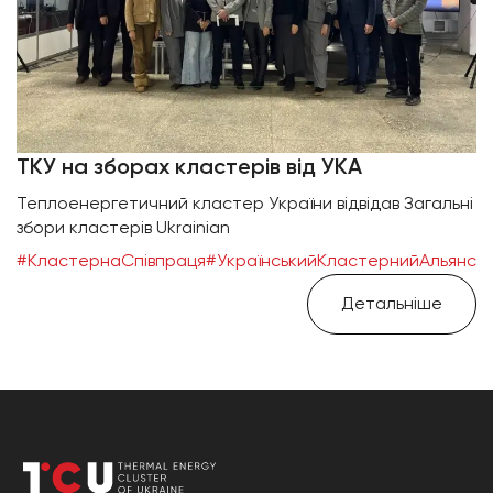
ТКУ на зборах кластерів від УКА
Теплоенергетичний кластер України відвідав Загальні
збори кластерів Ukrainian
#КластернаСпівпраця
#УкраїнськийКластернийАльянс
Детальніше