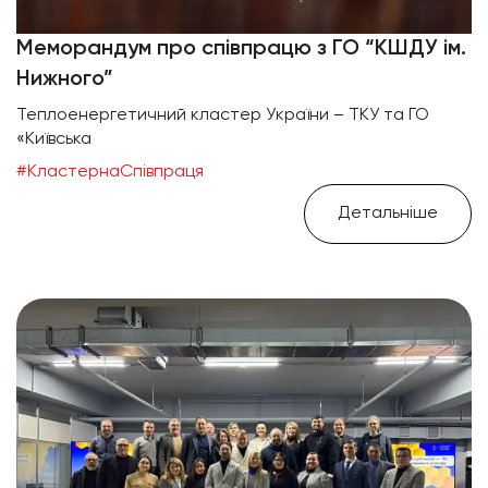
Меморандум про співпрацю з ГО “КШДУ ім.
Нижного”
Теплоенергетичний кластер України – ТКУ та ГО
«Київська
#КластернаСпівпраця
Детальніше