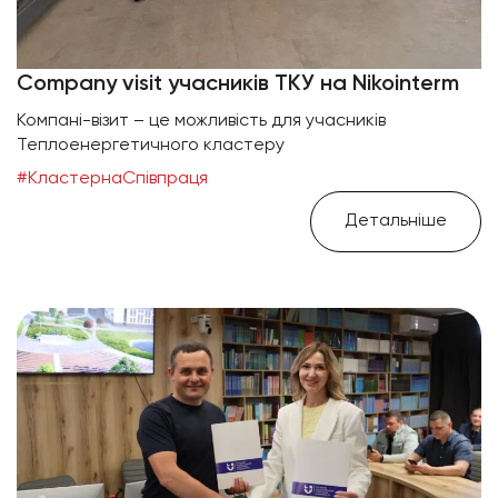
Сompany visit учасників ТКУ на Nikointerm
Компані-візит – це можливість для учасників
Теплоенергетичного кластеру
#КластернаСпівпраця
Детальніше