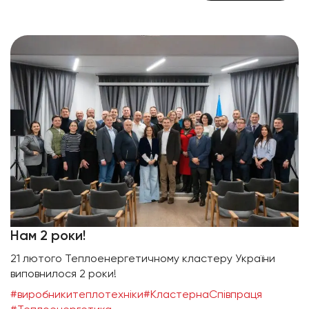
Нам 2 роки!
21 лютого Теплоенергетичному кластеру України
виповнилося 2 роки!
#виробникитеплотехніки
#КластернаСпівпраця