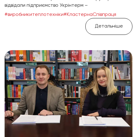
відвідали підприємство Укрінтерм –
#виробникитеплотехніки
#КластернаСпівпраця
Детальніше