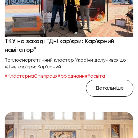
ТКУ на заході “Дні кар’єри: Кар’єрний
навігатор”
Теплоенергетичний кластер України долучився до
«Днів кар’єри: Кар’єрний
#КластернаСпівпраця
#об'єднання
#освіта
Детальніше