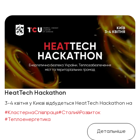
HeatTech Hackathon
3-4 квітня у Києві відбудеться HeatTech Hackathon на
#КластернаСпівпраця
#СталийРозвиток
#Теплоенергетика
Детальніше