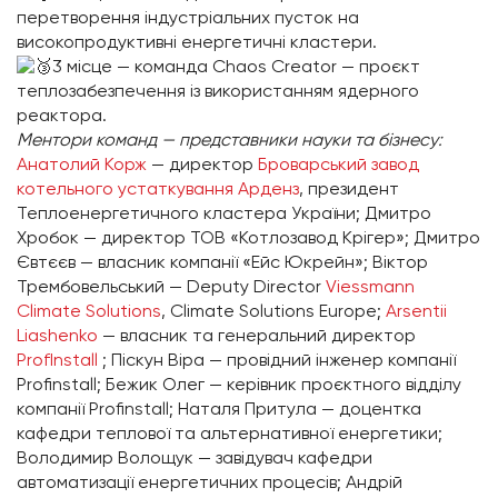
перетворення індустріальних пусток на
високопродуктивні енергетичні кластери.
3 місце — команда Chaos Creator — проєкт
теплозабезпечення із використанням ядерного
реактора.
Ментори команд — представники науки та бізнесу:
Анатолий Корж
— директор
Броварський завод
котельного устаткування Арденз
, президент
Теплоенергетичного кластера України; Дмитро
Хробок — директор ТОВ «Котлозавод Крігер»; Дмитро
Євтєєв — власник компанії «Ейс Юкрейн»; Віктор
Трембовельський — Deputy Director
Viessmann
Climate Solutions
, Climate Solutions Europe;
Arsentii
Liashenko
— власник та генеральний директор
ProfInstall
; Піскун Віра — провідний інженер компанії
Profinstall; Бежик Олег — керівник проєктного відділу
компанії Profinstall; Наталя Притула — доцентка
кафедри теплової та альтернативної енергетики;
Володимир Волощук — завідувач кафедри
автоматизації енергетичних процесів; Андрій