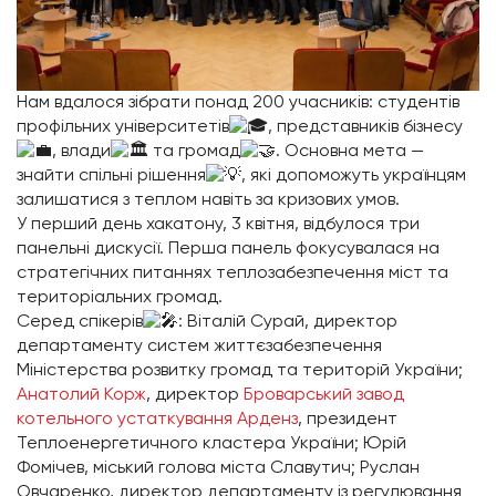
Нам вдалося зібрати понад 200 учасників: студентів
профільних університетів
, представників бізнесу
, влади
та громад
. Основна мета —
знайти спільні рішення
, які допоможуть українцям
залишатися з теплом навіть за кризових умов.
У перший день хакатону, 3 квітня, відбулося три
панельні дискусії. Перша панель фокусувалася на
стратегічних питаннях теплозабезпечення міст та
територіальних громад.
Серед спікерів
: Віталій Сурай, директор
департаменту систем життєзабезпечення
Міністерства розвитку громад та територій України;
Анатолий Корж
, директор
Броварський завод
котельного устаткування Арденз
, президент
Теплоенергетичного кластера України; Юрій
Фомічев, міський голова міста Славутич; Руслан
Овчаренко, директор департаменту із регулювання