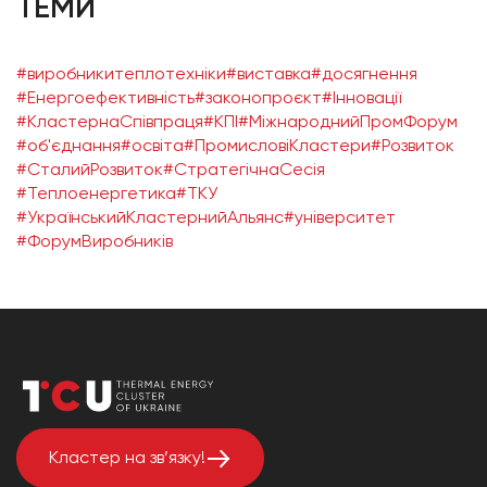
ТЕМИ
#виробникитеплотехніки
#виставка
#досягнення
#Енергоефективність
#законопроєкт
#Інновації
#КластернаСпівпраця
#КПІ
#МіжнароднийПромФорум
#об'єднання
#освіта
#ПромисловіКластери
#Розвиток
#СталийРозвиток
#СтратегічнаСесія
#Теплоенергетика
#ТКУ
#УкраїнськийКластернийАльянс
#університет
#ФорумВиробників
Кластер на зв’язку!