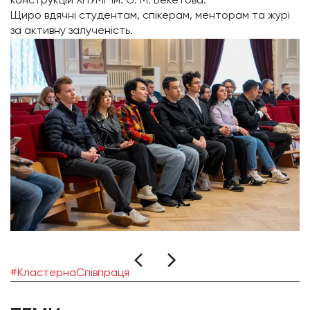
конструкцій ХНУМГ ім. О. М. Бекетова.
Щиро вдячні студентам, спікерам, менторам та журі
за активну залученість.
#КластернаСпівпраця