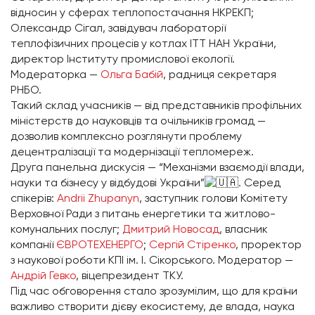
відносин у сферах теплопостачання НКРЕКП;
Олександр Сігал, завідувач лабораторії
теплофізичних процесів у котлах ІТТ НАН України,
директор Інституту промислової екології.
Модераторка —
Ольга Бабій
, радниця секретаря
РНБО.
Такий склад учасників — від представників профільних
міністерств до науковців та очільників громад —
дозволив комплексно розглянути проблему
децентралізації та модернізації тепломереж.
Друга панельна дискусія — “Механізми взаємодії влади,
науки та бізнесу у відбудові України”
. Серед
спікерів:
Andrii Zhupanyn
, заступник голови Комітету
Верховної Ради з питань енергетики та житлово-
комунальних послуг;
Дмитрий Новосад
, власник
компанії
ЄВРОТЕХЕНЕРГО
;
Сергій Стіренко
, проректор
з наукової роботи КПІ ім. І. Сікорського. Модератор —
Андрій Гевко
, віцепрезидент ТКУ.
Під час обговорення стало зрозумілим, що для країни
важливо створити дієву екосистему, де влада, наука