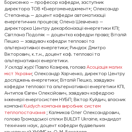
Борисенко — професор кафедри, заступник
директора ТОВ «Енергоменеджмент»; Олександр
Степанець — доцент кафедри автоматизації
енергетичних процесів; Олена Шевченко —
директорка Центру декарбонізації енергетики КПІ;
Світлана Подоляк — доцентка кафедри права; Віталій
Пешко — завідувач кафедри теплової та
альтернативної енергетики; Риндюк Дмитро
Вікторович, к.т.н., доцент каф. теплової та
альтернативної енергетики.
У складі журі:
Павло Козирев, голова
Асоціація малих
міст України
; Олександр Харченко, директор Центру
досліджень енергетики; Віталій Пешко, завідувач
кафедри теплової та альтернативної енергетики КПІ,
Антипов Євген Олексійович, завідувач кафедрою
інженерії енергосистем НУБіП; Віктор Куйдич, власник
компанії
Kuidych компанія виробник систем
теплопостачання
; Калмиков Олег Олександрович,
голова Громадської спілки BUILDIT Ukraine, кандидат
технічних наук, доцент кафедри будівельних