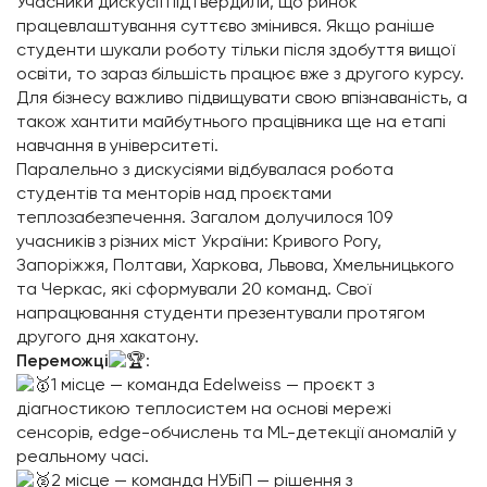
Учасники дискусії підтвердили, що ринок
працевлаштування суттєво змінився. Якщо раніше
студенти шукали роботу тільки після здобуття вищої
освіти, то зараз більшість працює вже з другого курсу.
Для бізнесу важливо підвищувати свою впізнаваність, а
також хантити майбутнього працівника ще на етапі
навчання в університеті.
Паралельно з дискусіями відбувалася робота
студентів та менторів над проєктами
теплозабезпечення. Загалом долучилося 109
учасників з різних міст України: Кривого Рогу,
Запоріжжя, Полтави, Харкова, Львова, Хмельницького
та Черкас, які сформували 20 команд. Свої
напрацювання студенти презентували протягом
другого дня хакатону.
Переможці
:
1 місце — команда Edelweiss — проєкт з
діагностикою теплосистем на основі мережі
сенсорів, edge-обчислень та ML-детекції аномалій у
реальному часі.
2 місце — команда НУБіП — рішення з