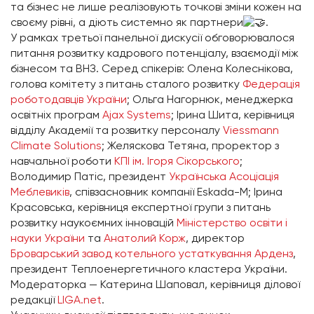
та бізнес не лише реалізовують точкові зміни кожен на
своєму рівні, а діють системно як партнери
.
У рамках третьої панельної дискусії обговорювалося
питання розвитку кадрового потенціалу, взаємодії між
бізнесом та ВНЗ. Серед спікерів: Олена Колеснікова,
голова комітету з питань сталого розвитку
Федерація
роботодавців України
; Ольга Нагорнюк, менеджерка
освітніх програм
Ajax Systems
; Ірина Шита, керівниця
відділу Академії та розвитку персоналу
Viessmann
Climate Solutions
; Желяскова Тетяна, проректор з
навчальної роботи
КПІ ім. Ігоря Сікорського
;
Володимир Патіс, президент
Українська Асоціація
Меблевиків
, співзасновник компанії Eskada-M; Ірина
Красовська, керівниця експертної групи з питань
розвитку наукоємних інновацій
Міністерство освіти і
науки України
та
Анатолий Корж
, директор
Броварський завод котельного устаткування Арденз
,
президент Теплоенергетичного кластера України.
Модераторка — Катерина Шаповал, керівниця ділової
редакції
LIGA.net
.